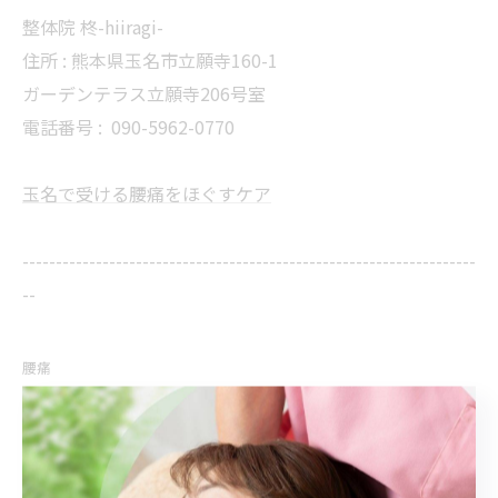
整体院 柊-hiiragi-
住所 : 熊本県玉名市立願寺160-1
ガーデンテラス立願寺206号室
電話番号 :
090-5962-0770
玉名で受ける腰痛をほぐすケア
--------------------------------------------------------------------
--
腰痛
< 前のページ
一覧に戻る
次のページ >