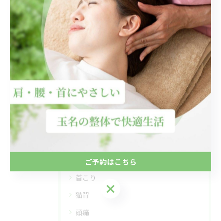
関連タグ
#腰痛
#整形外科
#どっち
#玉名市
カテゴリー
Categories
全てのカテゴリー
肩こり
腰痛
ご予約はこちら
首こり
ご予約はこちら
猫背
頭痛