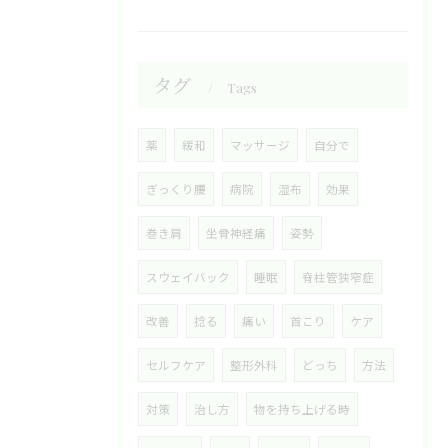
タグ
Tags
薬
緩和
マッサージ
自分で
ぎっくり腰
病院
湿布
効果
巻き肩
坐骨神経痛
姿勢
スウェイバック
睡眠
脊柱管狭窄症
改善
捻る
痛い
首こり
ケア
セルフケア
整形外科
どっち
方法
対策
治し方
物を持ち上げる時