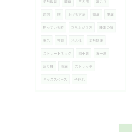
姿勢改善
簡単
玉名市
肩こり
原因
腕
上げる方法
頭痛
腰痛
座っている時
立ち上がり方
睡眠の質
玉名
整体
冷え性
姿勢矯正
ストレートネック
四十肩
五十肩
反り腰
膝痛
ストレッチ
キッズスペース
子連れ