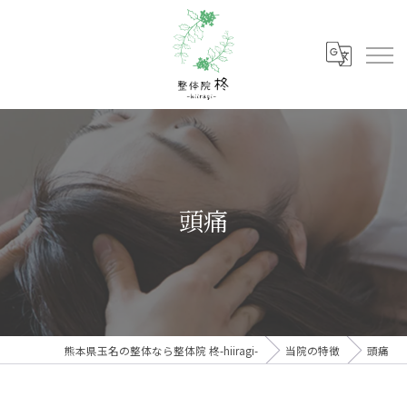
頭痛
熊本県玉名の整体なら整体院 柊-hiiragi-
当院の特徴
頭痛