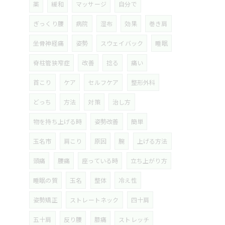
薬
緩和
マッサージ
自分で
ぎっくり腰
病院
湿布
効果
巻き肩
坐骨神経痛
姿勢
スウェイバック
睡眠
脊柱管狭窄症
改善
捻る
痛い
首こり
ケア
セルフケア
整形外科
どっち
方法
対策
治し方
物を持ち上げる時
姿勢改善
簡単
玉名市
肩こり
原因
腕
上げる方法
頭痛
腰痛
座っている時
立ち上がり方
睡眠の質
玉名
整体
冷え性
姿勢矯正
ストレートネック
四十肩
五十肩
反り腰
膝痛
ストレッチ