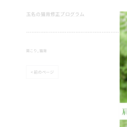
玉名の猫背修正プログラム
---------------------------------------------------------
肩こり
猫背
< 前のページ