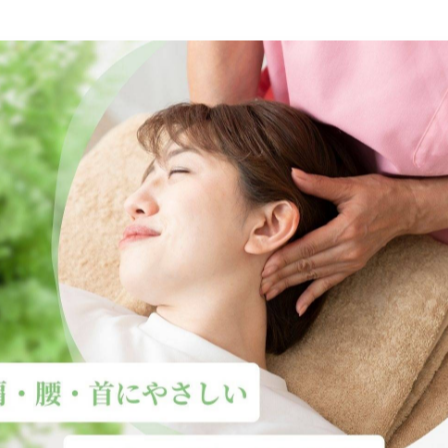
-------------
一覧に戻る
関連タグ
#五十肩
#原因
#対策
#玉名市