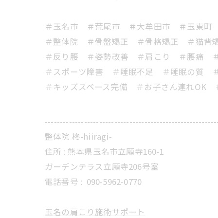
＃玉名市 ＃荒尾市 ＃大牟田市 ＃玉東町
＃整体院 ＃骨盤矯正 ＃骨格矯正 ＃猫背矯
＃反り腰 ＃姿勢改善 ＃肩こり ＃腰痛 
＃スポーツ障害 ＃睡眠不足 ＃睡眠の質 ＃
＃キッズスペース完備 ＃お子さん連れOK 
---------------------------------------------------------
整体院 柊-hiiragi-
住所 : 熊本県玉名市立願寺160-1
ガーデンテラス立願寺206号室
電話番号 :
090-5962-0770
玉名の肩こり施術サポート