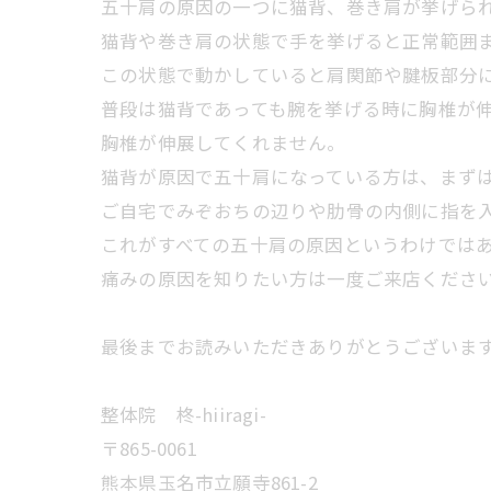
五十肩の原因の一つに猫背、巻き肩が挙げら
猫背や巻き肩の状態で手を挙げると正常範囲
この状態で動かしていると肩関節や腱板部分
普段は猫背であっても腕を挙げる時に胸椎が
胸椎が伸展してくれません。
猫背が原因で五十肩になっている方は、まず
ご自宅でみぞおちの辺りや肋骨の内側に指を
これがすべての五十肩の原因というわけでは
痛みの原因を知りたい方は一度ご来店くださ
最後までお読みいただきありがとうございま
整体院 柊-hiiragi-
〒865-0061
熊本県玉名市立願寺861-2