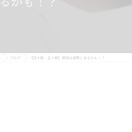
るかも！？
背
痛
-
ブログ
【四十肩、五十肩】原因は姿勢にあるかも！？