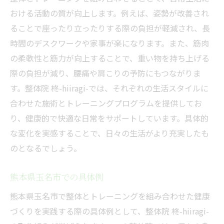
身体のサインを見逃さないために
おける活動の質が向上します。例えば、姿勢が改善され
整体院柊-hiiragi-の利用者サポート
ることで座ったり立ったりする際の負担が軽減され、長
整体とトレーニングで心身リフレッシュする新
時間のデスクワークや家事が楽になります。また、筋肉
習慣
の柔軟性と筋力が向上することで、重い物を持ち上げる
心身のバランスを整える新たな習慣
際の負担が減り、腰痛や肩こりの予防にもつながりま
整体とトレーニングで得られるリフレッシ
す。整体院 柊-hiiragi-では、それぞれの生活スタイルに
ュ効果
合わせた施術とトレーニングプログラムを提供してお
り、健康的で快適な日常をサポートしています。具体的
継続的な習慣化のコツ
な変化を実感することで、日々の生活がより充実したも
家族や友人と共に取り組む整体とトレーニ
のとなるでしょう。
ング
ライフスタイルに合った新習慣を見つける
熊本県玉名市での具体例
整体院柊-hiiragi-での新習慣サポート
熊本県玉名市で整体とトレーニングを組み合わせた健康
国家資格保有者による整体ケアで健康をサポー
づくりを実践する際の具体例として、整体院 柊-hiiragi-
トする理由