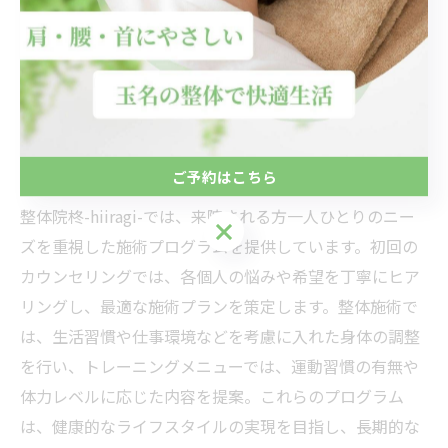
らに、整体院柊-hiiragi-では、個々のライフスタイルや
健康状態に応じたカスタマイズされたトレーニングメニ
ューを提供し、身体の柔軟性や筋力向上を図ります。こ
れにより、持続可能な健康維持をサポートし、心身とも
に活力ある毎日を目指します。
ご予約はこちら
個々のニーズに応じた施術プログラム
整体院柊-hiiragi-では、来院される方一人ひとりのニー
ご予約はこちら
ズを重視した施術プログラムを提供しています。初回の
カウンセリングでは、各個人の悩みや希望を丁寧にヒア
リングし、最適な施術プランを策定します。整体施術で
は、生活習慣や仕事環境などを考慮に入れた身体の調整
を行い、トレーニングメニューでは、運動習慣の有無や
体力レベルに応じた内容を提案。これらのプログラム
は、健康的なライフスタイルの実現を目指し、長期的な