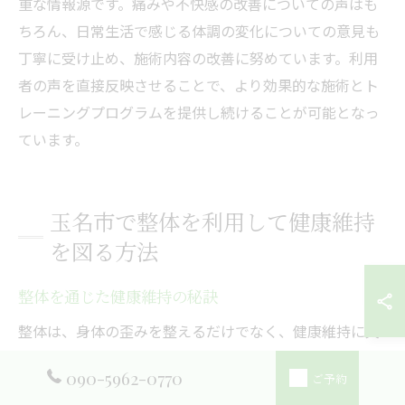
重な情報源です。痛みや不快感の改善についての声はも
ちろん、日常生活で感じる体調の変化についての意見も
丁寧に受け止め、施術内容の改善に努めています。利用
者の声を直接反映させることで、より効果的な施術とト
レーニングプログラムを提供し続けることが可能となっ
ています。
玉名市で整体を利用して健康維持
を図る方法
整体を通じた健康維持の秘訣
整体は、身体の歪みを整えるだけでなく、健康維持に欠
かせない秘訣を提供します。熊本県玉名市の整体院 柊-
090-5962-0770
ご予約
hiiragi-では、姿勢改善を通じて全身のバランスを整える