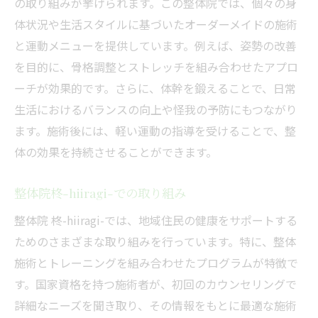
の取り組みが挙げられます。この整体院では、個々の身
国家資格保有者による施術の安心感
体状況や生活スタイルに基づいたオーダーメイドの施術
施術者の専門知識と経験の活用
と運動メニューを提供しています。例えば、姿勢の改善
整体ケアで得られる信頼性
を目的に、骨格調整とストレッチを組み合わせたアプロ
健康維持のための専門的なアプローチ
ーチが効果的です。さらに、体幹を鍛えることで、日常
生活におけるバランスの向上や怪我の予防にもつながり
国家資格保有者による個別対応
ます。施術後には、軽い運動の指導を受けることで、整
整体院柊-hiiragi-の施術者の特徴
体の効果を持続させることができます。
整体院柊-hiiragi-での取り組み
整体院 柊-hiiragi-では、地域住民の健康をサポートする
ためのさまざまな取り組みを行っています。特に、整体
施術とトレーニングを組み合わせたプログラムが特徴で
す。国家資格を持つ施術者が、初回のカウンセリングで
詳細なニーズを聞き取り、その情報をもとに最適な施術