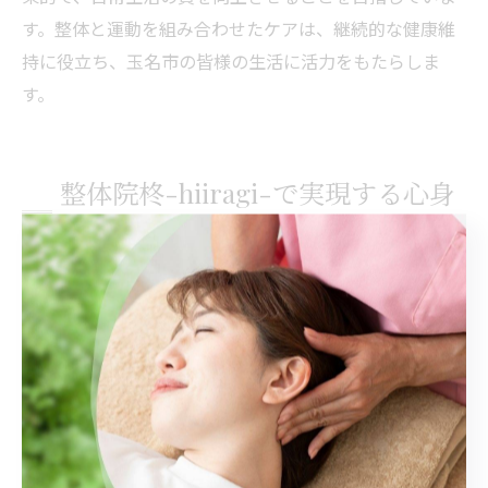
す。整体と運動を組み合わせたケアは、継続的な健康維
持に役立ち、玉名市の皆様の生活に活力をもたらしま
す。
整体院柊-hiiragi-で実現する心身
の健康管理法
整体院柊-hiiragi-の提案する健康管理法
整体院柊-hiiragi-では、熊本県玉名市の皆さまに向けた
健康管理の一環として、整体とトレーニングを効果的に
組み合わせた方法を提案しています。整体は姿勢の調整
を主な目的とし、身体のバランスを整えることで、日常
生活における不快感を軽減することが期待できます。さ