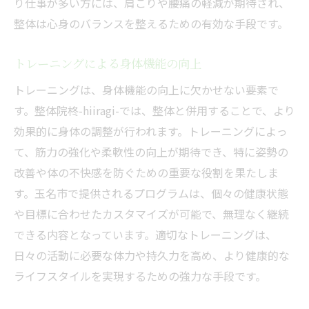
り仕事が多い方には、肩こりや腰痛の軽減が期待され、
個々のニーズに応じた施術プログラム
整体は心身のバランスを整えるための有効な手段です。
施術者の資格と豊富な経験の活用
トレーニングによる身体機能の向上
整体と栄養相談の組み合わせ
ストレス軽減とリラクゼーション
トレーニングは、身体機能の向上に欠かせない要素で
す。整体院柊-hiiragi-では、整体と併用することで、より
継続的な健康管理の方針
効果的に身体の調整が行われます。トレーニングによっ
整体で姿勢改善とトレーニングを融合するメリ
て、筋力の強化や柔軟性の向上が期待でき、特に姿勢の
ット
改善や体の不快感を防ぐための重要な役割を果たしま
姿勢改善の重要性とその方法
す。玉名市で提供されるプログラムは、個々の健康状態
トレーニングで体を動かすことの意義
や目標に合わせたカスタマイズが可能で、無理なく継続
整体とトレーニングの理想的なバランス
できる内容となっています。適切なトレーニングは、
生活習慣病予防へのアプローチ
日々の活動に必要な体力や持久力を高め、より健康的な
身近にできる姿勢改善の方法
ライフスタイルを実現するための強力な手段です。
専門家のアドバイスを活かす