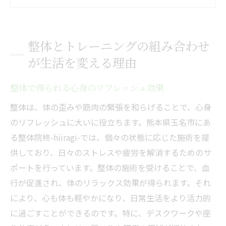
整体とトレーニングの相乗効果とは
日常生活への影響と変化
熊本県玉名市での具体例
整体とトレーニングの組み合わせ
整体院柊-hiiragi-での取り組み
が生活を変える理由
熊本県玉名市で整体を活用した健康的な身体づ
くりの方法
整体で得られる心身のリフレッシュ効果
健康的な生活をサポートする整体の役割
整体は、体の歪みや筋肉の緊張を和らげることで、心身
玉名市での利用者の声
のリフレッシュに大いに役立ちます。熊本県玉名市にあ
日常の中に取り入れる整体の重要性
る整体院柊-hiiragi-では、個々の状態に応じた施術を提
供しており、日々のストレスや疲労を解消するためのサ
身体のバランスを整えるために必要なこと
ポートを行っています。整体の施術を受けることで、血
地域に根ざした整体施術の特色
行が促進され、体のリラックス効果が得られます。それ
整体院柊-hiiragi-の提供するサポート
により、心も体も軽やかになり、日常生活をより活力的
整体院柊-hiiragi-で実現する心身の健康管理法
に過ごすことができるのです。特に、デスクワークや座
整体院柊-hiiragi-の提案する健康管理法