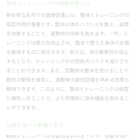
整体とトレーニングの相乗効果とは
整体院柊-hiiragi-の特別な施術と運動プログラ
ムの魅力
熊本県玉名市での健康促進には、整体とトレーニングの
相互作用が重要です。整体は体のバランスを整え、姿勢
整体院柊-hiiragi-が提供する独自の施術
を改善することで、運動時の効率を高めます。一方、ト
オリジナルの運動プログラムの特徴
レーニングは筋力を向上させ、整体で整えた身体の状態
来院者の健康状態に合わせた対応
を維持するのに役立ちます。例えば、体の柔軟性が向上
玉名市での実績と信頼
することで、トレーニング中の怪我のリスクを減少させ
施術後のフォローアップ体制
ることができます。また、定期的な整体を受けることで
利用者からのフィードバック
筋肉の緊張を緩和し、運動後の疲労回復を早める効果も
玉名市で整体を利用して健康維持を図る方法
期待できます。このように、整体とトレーニングは相互
に補完し合うことで、より効果的に身体機能を高めるこ
整体を通じた健康維持の秘訣
とができます。
地域特有の健康ニーズへの対応
健康維持のための生活習慣の見直し
日常生活への影響と変化
整体の定期的な利用の意義
整体とトレーニングを組み合わせることで、日常生活に